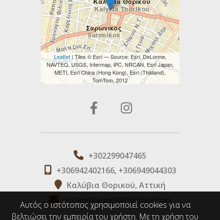
Leaflet
| Tiles © Esri — Source: Esri, DeLorme,
NAVTEQ, USGS, Intermap, iPC, NRCAN, Esri Japan,
METI, Esri China (Hong Kong), Esri (Thailand),
TomTom, 2012
+302299047465
+306942402166, +306949044303
Καλύβια Θορικού, Αττική
irislandkennel@hotmail.com
Αυτός ο ιστότοπος χρησιμοποιεί cookies για να
βελτιώσει την εμπειρία του χρήστη. Με τη χρήση του